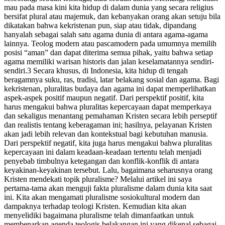
mau pada masa kini kita hidup di dalam dunia yang secara religius
bersifat plural atau majemuk, dan kebanyakan orang akan setuju bila
dikatakan bahwa kekristenan pun, siap atau tidak, dipandang
hanyalah sebagai salah satu agama dunia di antara agama-agama
lainnya. Teolog modern atau pascamodern pada umumnya memilih
posisi “aman” dan dapat diterima semua pihak, yaitu bahwa setiap
agama memiliki warisan historis dan jalan keselamatannya sendiri-
sendiri.3 Secara khusus, di Indonesia, kita hidup di tengah
beragamnya suku, ras, tradisi, latar belakang sosial dan agama. Bagi
kekristenan, pluralitas budaya dan agama ini dapat memperlihatkan
aspek-aspek positif maupun negatif. Dari perspektif positif, kita
harus mengakui bahwa pluralitas kepercayaan dapat memperkaya
dan sekaligus menantang pemahaman Kristen secara lebih perseptif
dan realistis tentang keberagaman ini; hasilnya, pelayanan Kristen
akan jadi lebih relevan dan kontekstual bagi kebutuhan manusia.
Dari perspektif negatif, kita juga harus mengakui bahwa pluralitas
kepercayaan ini dalam keadaan-keadaan tertentu telah menjadi
penyebab timbulnya ketegangan dan konflik-konflik di antara
keyakinan-keyakinan tersebut. Lalu, bagaimana seharusnya orang
Kristen mendekati topik pluralisme? Melalui artikel ini saya
pertama-tama akan menguji fakta pluralisme dalam dunia kita saat
ini. Kita akan mengamati pluralisme sosiokultural modern dan
dampaknya terhadap teologi Kristen. Kemudian kita akan
menyelidiki bagaimana pluralisme telah dimanfaatkan untuk
membenarkan agenda teologis belakangan ini yang dikenal sebagai