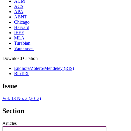
ACM
ACS
APA
ABNT
Chicago
Harvard
IEEE
MLA
Turabian
Vancouver
Download Citation
Endnote/Zotero/Mendeley (RIS)
BibTeX
Issue
Vol. 13 No. 2 (2012)
Section
Articles