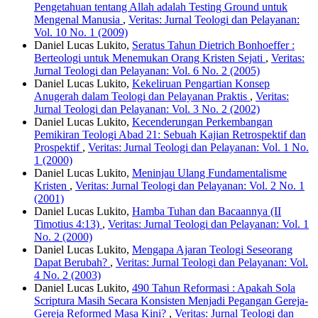
Pengetahuan tentang Allah adalah Testing Ground untuk
Mengenal Manusia
,
Veritas: Jurnal Teologi dan Pelayanan:
Vol. 10 No. 1 (2009)
Daniel Lucas Lukito,
Seratus Tahun Dietrich Bonhoeffer :
Berteologi untuk Menemukan Orang Kristen Sejati
,
Veritas:
Jurnal Teologi dan Pelayanan: Vol. 6 No. 2 (2005)
Daniel Lucas Lukito,
Kekeliruan Pengartian Konsep
Anugerah dalam Teologi dan Pelayanan Praktis
,
Veritas:
Jurnal Teologi dan Pelayanan: Vol. 3 No. 2 (2002)
Daniel Lucas Lukito,
Kecenderungan Perkembangan
Pemikiran Teologi Abad 21: Sebuah Kajian Retrospektif dan
Prospektif
,
Veritas: Jurnal Teologi dan Pelayanan: Vol. 1 No.
1 (2000)
Daniel Lucas Lukito,
Meninjau Ulang Fundamentalisme
Kristen
,
Veritas: Jurnal Teologi dan Pelayanan: Vol. 2 No. 1
(2001)
Daniel Lucas Lukito,
Hamba Tuhan dan Bacaannya (II
Timotius 4:13)
,
Veritas: Jurnal Teologi dan Pelayanan: Vol. 1
No. 2 (2000)
Daniel Lucas Lukito,
Mengapa Ajaran Teologi Seseorang
Dapat Berubah?
,
Veritas: Jurnal Teologi dan Pelayanan: Vol.
4 No. 2 (2003)
Daniel Lucas Lukito,
490 Tahun Reformasi : Apakah Sola
Scriptura Masih Secara Konsisten Menjadi Pegangan Gereja-
Gereja Reformed Masa Kini?
,
Veritas: Jurnal Teologi dan