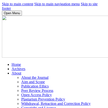
Skip to main content
Skip to main navigation menu
Skip to site
footer
Open Menu
Home
Archives
About
About the Journal
Aim and Scope
Publication Ethics
Peer Review Process
Open Access Policy
Plagiarism Prevention Policy
Withdrawal, Retraction and Correction Policy
Copyright and License