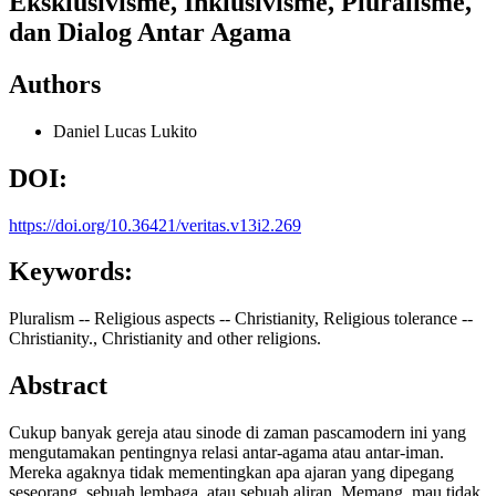
Eksklusivisme, Inklusivisme, Pluralisme,
dan Dialog Antar Agama
Authors
Daniel Lucas Lukito
DOI:
https://doi.org/10.36421/veritas.v13i2.269
Keywords:
Pluralism -- Religious aspects -- Christianity, Religious tolerance --
Christianity., Christianity and other religions.
Abstract
Cukup banyak gereja atau sinode di zaman pascamodern ini yang
mengutamakan pentingnya relasi antar-agama atau antar-iman.
Mereka agaknya tidak mementingkan apa ajaran yang dipegang
seseorang, sebuah lembaga, atau sebuah aliran. Memang, mau tidak