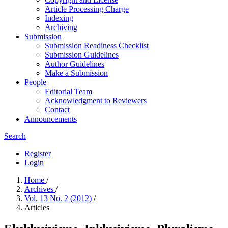
Article Processing Charge
Indexing
Archiving
Submission
Submission Readiness Checklist
Submission Guidelines
Author Guidelines
Make a Submission
People
Editorial Team
Acknowledgment to Reviewers
Contact
Announcements
Search
Register
Login
Home
/
Archives
/
Vol. 13 No. 2 (2012)
/
Articles