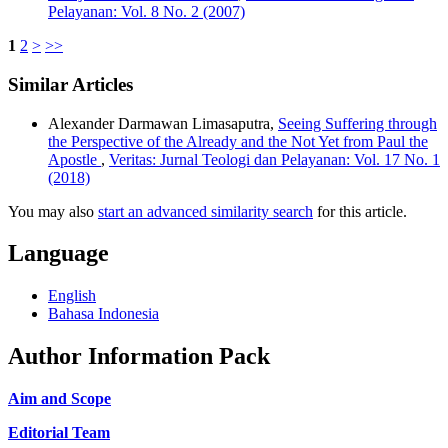
Pelayanan: Vol. 8 No. 2 (2007)
1
2
>
>>
Similar Articles
Alexander Darmawan Limasaputra,
Seeing Suffering through
the Perspective of the Already and the Not Yet from Paul the
Apostle
,
Veritas: Jurnal Teologi dan Pelayanan: Vol. 17 No. 1
(2018)
You may also
start an advanced similarity search
for this article.
Language
English
Bahasa Indonesia
Author Information Pack
Aim and Scope
Editorial Team