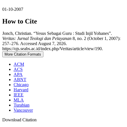
01-10-2007
How to Cite
Jonch, Christian. “Yesus Sebagai Guru : Studi Injil Yohanes”.
Veritas: Jurnal Teologi dan Pelayanan
8, no. 2 (October 1, 2007):
257–276. Accessed August 7, 2026.
https://ojs.seabs.ac.id/index.php/Veritas/article/view/190.
More Citation Formats
ACM
ACS
APA
ABNT
Chicago
Harvard
IEEE
MLA
Turabian
Vancouver
Download Citation