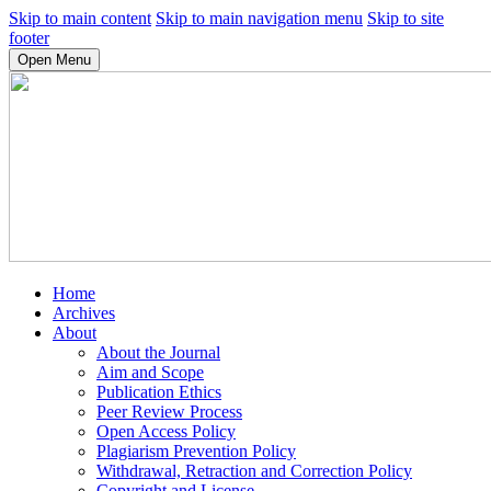
Skip to main content
Skip to main navigation menu
Skip to site
footer
Open Menu
Home
Archives
About
About the Journal
Aim and Scope
Publication Ethics
Peer Review Process
Open Access Policy
Plagiarism Prevention Policy
Withdrawal, Retraction and Correction Policy
Copyright and License