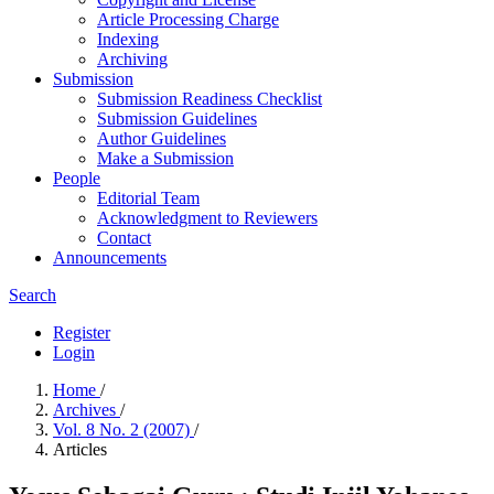
Article Processing Charge
Indexing
Archiving
Submission
Submission Readiness Checklist
Submission Guidelines
Author Guidelines
Make a Submission
People
Editorial Team
Acknowledgment to Reviewers
Contact
Announcements
Search
Register
Login
Home
/
Archives
/
Vol. 8 No. 2 (2007)
/
Articles