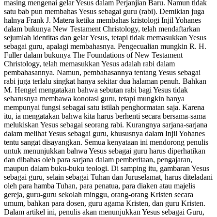
masing mengenai gelar Yesus dalam Perjanjian Baru. Namun tidak
satu bab pun membahas Yesus sebagai guru (rabi). Demikian juga
halnya Frank J. Matera ketika membahas kristologi Injil Yohanes
dalam bukunya New Testament Christology, telah mendaftarkan
sejumlah identitas dan gelar Yesus, tetapi tidak memasukkan Yesus
sebagai guru, apalagi membahasnya. Pengecualian mungkin R. H.
Fuller dalam bukunya The Foundations of New Testament
Christology, telah memasukkan Yesus adalah rabi dalam
pembahasannya. Namun, pembahasannya tentang Yesus sebagai
rabi juga terlalu singkat hanya sekitar dua halaman penuh. Bahkan
M. Hengel mengatakan bahwa sebutan rabi bagi Yesus tidak
seharusnya membawa konotasi guru, tetapi mungkin hanya
mempunyai fungsi sebagai satu istilah penghormatan saja. Karena
itu, ia mengatakan bahwa kita harus berhenti secara bersama-sama
melukiskan Yesus sebagai seorang rabi. Kurangnya sarjana-sarjana
dalam melihat Yesus sebagai guru, khususnya dalam Injil Yohanes
tentu sangat disayangkan. Semua kenyataan ini mendorong penulis
untuk menunjukkan bahwa Yesus sebagai guru harus diperhatikan
dan dibahas oleh para sarjana dalam pemberitaan, pengajaran,
maupun dalam buku-buku teologi. Di samping itu, gambaran Yesus
sebagai guru, selain sebagai Tuhan dan Juruselamat, harus diteladani
oleh para hamba Tuhan, para penatua, para diaken atau majelis
gereja, guru-guru sekolah minggu, orang-orang Kristen secara
umum, bahkan para dosen, guru agama Kristen, dan guru Kristen.
Dalam artikel ini, penulis akan menunjukkan Yesus sebagai Guru,